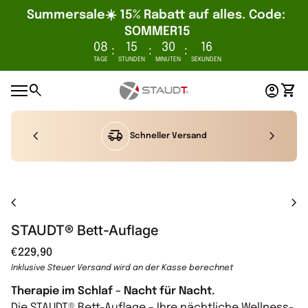
Summersale☀️ 15% Rabatt auf alles. Code: 
SOMMER15
08
15
30
16
:
:
:
TAGE
STUNDEN
MINUTEN
SEKUNDEN
Zum Inhalt springen
0
search
account_circle
shopping_cart
Startseite
Konto
Mein
Mobile Navigation
chevron_left
delivery_truck_speed
chevron_right
Schneller Versand
Vergrößern
chevron_left
chevron_right
STAUDT® Bett-Auflage
Regulärer Preis
€229,90
Inklusive Steuer
Versand
wird an der Kasse berechnet
Therapie im Schlaf – Nacht für Nacht.
Die STAUDT® Bett-Auflage – Ihre nächtliche Wellness-