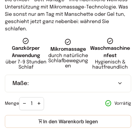
Unterstützung mit Mikromassage-Technologie. Was
Sie sonst nur am Tag mit Manschette oder Gel tun,
geschieht jetzt ganz nebenbei: während Sie
schlafen.
check_circle
check_circle
check_circle
Ganzkörper
Waschmaschine
Mikromassage
Anwendung
nfest
durch natürliche
Schlafbewegung
über 7–9 Stunden
Hygienisch &
en
Schlaf
hautfreundlich
expand_more
Maße:
Verringerung der Menge für
Menge erhöhen für
check_circle
remove
add
Vorrätig
Menge
shopping_cart
In den Warenkorb legen