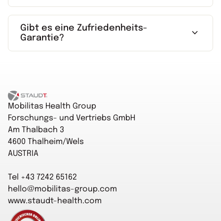
Gibt es eine Zufriedenheits-
expand_more
Garantie?
Startseite
Mobilitas Health Group
Forschungs- und Vertriebs GmbH
Am Thalbach 3
4600 Thalheim/Wels
AUSTRIA
Tel +43 7242 65162
hello@mobilitas-group.com
www.staudt-health.com
Startseite