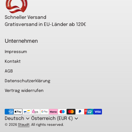
Schneller Versand
Gratisversand in EU-Länder ab 120€
Unternehmen
Impressum
Kontakt
AGB
Datenschutzerklärung
Vertrag widerrufen
Zahlungsmöglichkeiten
expand_more
expand_more
Deutsch
Österreich (EUR €)
© 2026
Staudt
. All rights reserved.