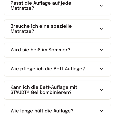
Passt die Auflage auf jede
expand_more
Matratze?
Brauche ich eine spezielle
expand_more
Matratze?
expand_more
Wird sie heiß im Sommer?
expand_more
Wie pflege ich die Bett-Auflage?
Kann ich die Bett-Auflage mit
expand_more
STAUDT® Gel kombinieren?
expand_more
Wie lange hält die Auflage?