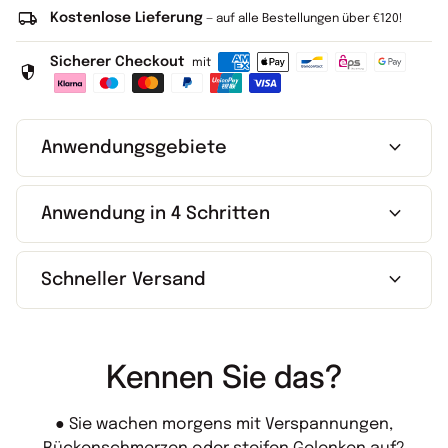
local_shipping
Kostenlose Lieferung
— auf alle Bestellungen über €120!
Sicherer Checkout
mit
security
expand_more
Anwendungsgebiete
expand_more
Anwendung in 4 Schritten
expand_more
Schneller Versand
Kennen Sie das?
● Sie wachen morgens mit Verspannungen,