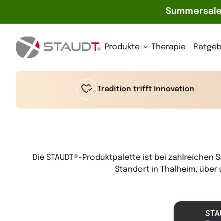
Summersale☀
Zum Inhalt springen
Startseite
expand_more
Produkte
Therapie
Ratgeb
heart_check
Tradition trifft Innovation
Die STAUDT®-Produktpalette ist bei zahlreichen
Standort in Thalheim, über