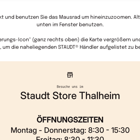
ckt und benutzen Sie das Mausrad um hineinzuzoomen. Alter
unten im Fenster benutzen.
rungs-Icon" (ganz rechts oben) die Karte vergrößern und 
, um die naheliegenden STAUDT® Händler aufgelistet zu 
store
Besuche uns im
Staudt Store Thalheim
ÖFFNUNGSZEITEN
Montag - Donnerstag: 8:30 - 15:30
Freitag: 8:30 - 11:30