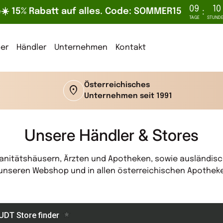
09
10
️ 15% Rabatt auf alles. Code: SOMMER15
:
TAGE
STUND
er
Händler
Unternehmen
Kontakt
Österreichisches
location_on
Unternehmen seit 1991
Unsere Händler & Stores
 Sanitätshäusern, Ärzten und Apotheken, sowie ausländis
 unseren Webshop und in allen österreichischen Apotheken