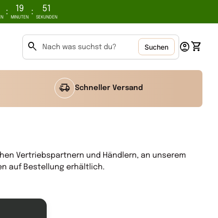
19
50
:
:
EN
MINUTEN
SEKUNDEN
0
search
account_circle
shopping_cart
Konto
Meinen
Suchen
Suche"
delivery_truck_speed
Schneller Versand
chen Vertriebspartnern und Händlern, an unserem
 auf Bestellung erhältlich.