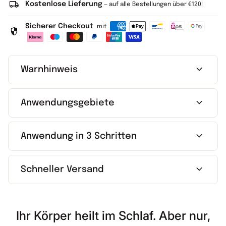
local_shipping
Kostenlose Lieferung
— auf alle Bestellungen über €120!
Sicherer Checkout
mit
security
expand_more
Warnhinweis
expand_more
Anwendungsgebiete
expand_more
Anwendung in 3 Schritten
expand_more
Schneller Versand
Ihr Körper heilt im Schlaf. Aber nur,