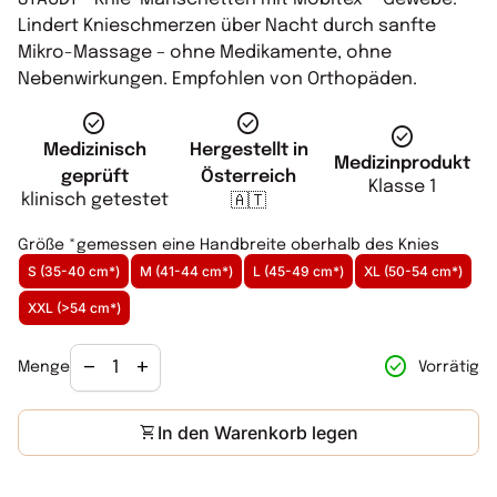
Lindert Knieschmerzen über Nacht durch sanfte
Mikro-Massage – ohne Medikamente, ohne
Nebenwirkungen. Empfohlen von Orthopäden.
check_circle
check_circle
check_circle
Hergestellt in
Medizinisch
Medizinprodukt
Österreich
geprüft
Klasse 1
klinisch getestet
🇦🇹
Größe *gemessen eine Handbreite oberhalb des Knies
S (35-40 cm*)
M (41-44 cm*)
L (45-49 cm*)
XL (50-54 cm*)
XXL (>54 cm*)
Verringerung der Menge für
Menge erhöhen für
check_circle
remove
add
Vorrätig
Menge
shopping_cart
In den Warenkorb legen