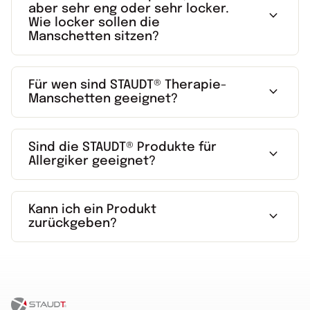
aber sehr eng oder sehr locker.
expand_more
Wie locker sollen die
Manschetten sitzen?
Für wen sind STAUDT® Therapie-
expand_more
Manschetten geeignet?
Sind die STAUDT® Produkte für
expand_more
Allergiker geeignet?
Kann ich ein Produkt
expand_more
zurückgeben?
Startseite