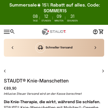
Summersale☀️ 15% Rabatt auf alles. Code: 
SOMMER15
08
12
09
30
:
:
:
TAGE
STUNDEN
MINUTEN
SEKUNDEN
Zum Inhalt springen
0
search
account_circle
shopping_cart
Startseite
Konto
Mein
Mobile Navigation
chevron_left
delivery_truck_speed
chevron_right
Schneller Versand
Vergrößern
chevron_left
chevron_right
STAUDT® Knie-Manschetten
Regulärer Preis
€89,90
Inklusive Steuer
Versand
wird an der Kasse berechnet
Die Knie-Therapie, die wirkt, während Sie schlafen.
STAUDT® Knie-Manschetten mit Mobitex®-Gewebe.