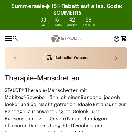
Summersale☀️ 15% Rabatt auf alles. Code: 
SOMMER15
06
15
42
58
:
:
:
TAGE
STUNDEN
MINUTEN
SEKUNDEN
Zum Inhalt springen
0
search
account_circle
shopping_cart
Startseite
Konto
Mein
Mobile Navigation
chevron_left
delivery_truck_speed
chevron_right
Schneller Versand
Therapie-Manschetten
STAUDT® Therapie-Manschetten mit
Mobitex®Gewebe - ähnlich einer Bandage, jedoch
locker und bei Nacht getragen. Ideale Ergänzung zur
Bandage. Zur Anwendung bei Gelenk- und
Rückenschmerzen. Unsere Nacht-Bandagen
aktivieren Durchblutung, Stoffwechsel und