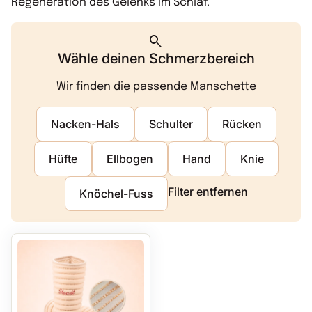
Regeneration des Gelenks im Schlaf.
search
Wähle deinen Schmerzbereich
Wir finden die passende Manschette
Nacken-Hals
Schulter
Rücken
Hüfte
Ellbogen
Hand
Knie
Filter entfernen
Knöchel-Fuss