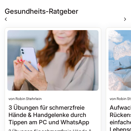
Gesundheits-Ratgeber
chevron_left
chevron_right
von Robin St
von Robin Stehrlein
Aufwac
3 Übungen für schmerzfreie
Rücken
Hände & Handgelenke durch
einfach
Tippen am PC und WhatsApp
Lebensq