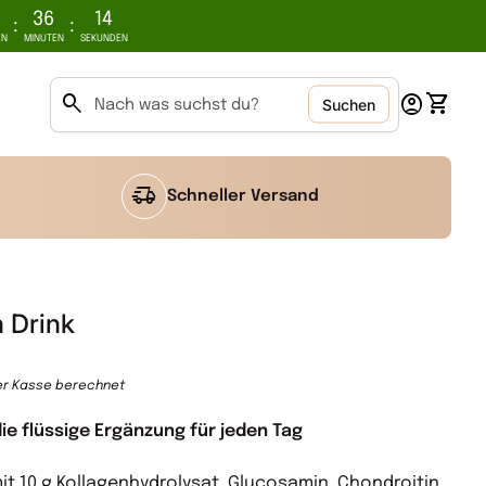
36
14
:
:
EN
MINUTEN
SEKUNDEN
0
search
account_circle
shopping_cart
Konto
Meinen
Suchen
Suche"
delivery_truck_speed
Schneller Versand
 Drink
er Kasse berechnet
die flüssige Ergänzung für jeden Tag
it 10 g Kollagenhydrolysat, Glucosamin, Chondroitin