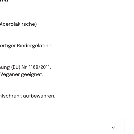
 Acerolakirsche)
hwertiger Rindergelatine
ng (EU) Nr. 1169/2011.
r Veganer geeignet.
ühlschrank aufbewahren.
expand_more