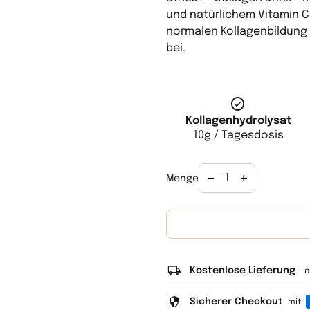
und natürlichem Vitamin C 
normalen Kollagenbildung 
bei.
check_circle
Kollagenhydrolysat
10g / Tagesdosis
Verringerung der Me
Menge erhöhe
remove
add
Menge
local_shipping
Kostenlose Lieferung
— a
security
Sicherer Checkout
mit