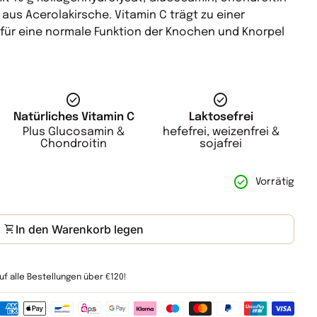
aus Acerolakirsche. Vitamin C trägt zu einer
für eine normale Funktion der Knochen und Knorpel
check_circle
check_circle
Natürliches Vitamin C
Laktosefrei
Plus Glucosamin &
hefefrei, weizenfrei &
Chondroitin
sojafrei
nge für
n für
check_circle
Vorrätig
shopping_cart
In den Warenkorb legen
uf alle Bestellungen über €120!