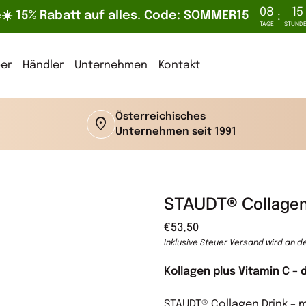
08
15
️ 15% Rabatt auf alles. Code: SOMMER15
:
TAGE
STUND
er
Händler
Unternehmen
Kontakt
Österreichisches
location_on
Unternehmen seit 1991
STAUDT® Collagen
Regulärer Preis
€53,50
Inklusive Steuer
Versand
wird an d
Kollagen plus Vitamin C – 
STAUDT® Collagen Drink – m