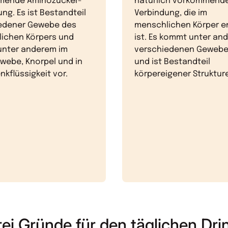
mende Aminozucker-
natürlich vorkommend
ng. Es ist Bestandteil
Verbindung, die im
edener Gewebe des
menschlichen Körper e
ichen Körpers und
ist. Es kommt unter an
nter anderem im
verschiedenen Gewebe
webe, Knorpel und in
und ist Bestandteil
nkflüssigkeit vor.
körpereigener Struktur
ei Gründe für den täglichen Dri