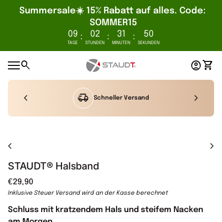
Summersale☀️ 15% Rabatt auf alles. Code: 
SOMMER15
09
02
31
49
:
:
:
TAGE
STUNDEN
MINUTEN
SEKUNDEN
Zum Inhalt springen
0
search
account_circle
shopping_cart
Startseite
Konto
Mein
Mobile Navigation
chevron_left
delivery_truck_speed
chevron_right
Schneller Versand
Vergrößern
chevron_left
chevron_right
STAUDT® Halsband
Regulärer Preis
€29,90
Inklusive Steuer
Versand
wird an der Kasse berechnet
Schluss mit kratzendem Hals und steifem Nacken
am Morgen.