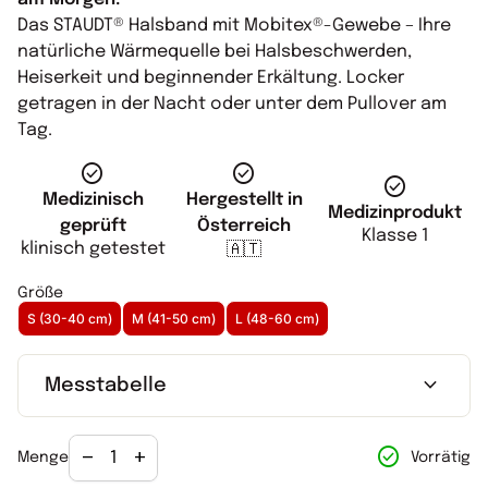
Das STAUDT® Halsband mit Mobitex®-Gewebe – Ihre
natürliche Wärmequelle bei Halsbeschwerden,
Heiserkeit und beginnender Erkältung. Locker
getragen in der Nacht oder unter dem Pullover am
Tag.
check_circle
check_circle
check_circle
Hergestellt in
Medizinisch
Medizinprodukt
Österreich
geprüft
Klasse 1
klinisch getestet
🇦🇹
Größe
S (30-40 cm)
M (41-50 cm)
L (48-60 cm)
expand_more
Messtabelle
Verringerung der Menge für
Menge erhöhen für
check_circle
remove
add
Vorrätig
Menge