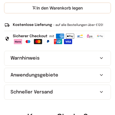
shopping_cart
In den Warenkorb legen
local_shipping
Kostenlose Lieferung
— auf alle Bestellungen über €120!
Sicherer Checkout
mit
security
expand_more
Warnhinweis
expand_more
Anwendungsgebiete
expand_more
Schneller Versand