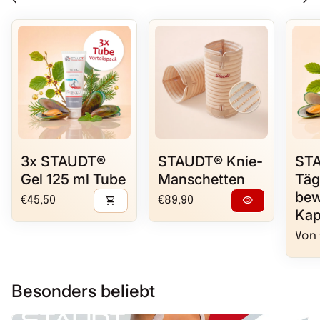
3x STAUDT®
STAUDT® Knie-
ST
Gel 125 ml Tube
Manschetten
Täg
bew
Regulärer Preis
shopping_cart
Regulärer Preis
visibility
€45,50
€89,90
Kap
Regu
Von 
Besonders beliebt