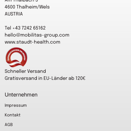
Am Thalbach 3
Handgelenk mit der freien Hand sanft
4600 Thalheim/Wels
nach unten und üben Sie leichten
AUSTRIA
Druck auf den Handrücken aus.
Krümmen Sie die Finger in Richtung
Tel +43 7242 65162
Handfläche. Halten Sie die Spannung
hello@mobilitas-group.com
einige Sekunden.
www.staudt-health.com
Startseite
Schneller Versand
Gratisversand in EU-Länder ab 120€
Unternehmen
Impressum
Kontakt
AGB