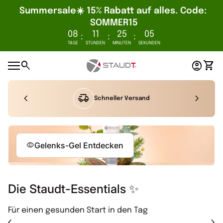
Summersale☀️ 15% Rabatt auf alles. Code: 
SOMMER15
08
11
25
05
:
:
:
TAGE
STUNDEN
MINUTEN
SEKUNDEN
Zum Inhalt springen
0
search
account_circle
shopping_cart
Startseite
Konto
Mein
Mobile Navigation
chevron_left
delivery_truck_speed
chevron_right
Schneller Versand
visibility
Gelenks-Gel Entdecken
Die Staudt-Essentials ✨
Für einen gesunden Start in den Tag
chevron_left
chevron_right