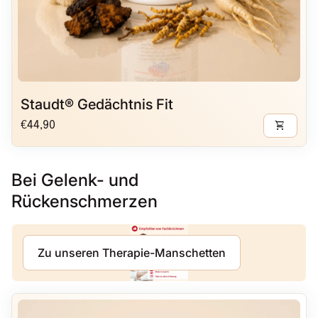
Staudt® Gedächtnis Fit
Regulärer Preis
shopping_cart
€44,90
Bei Gelenk- und
Rückenschmerzen
Zu unseren Therapie-Manschetten