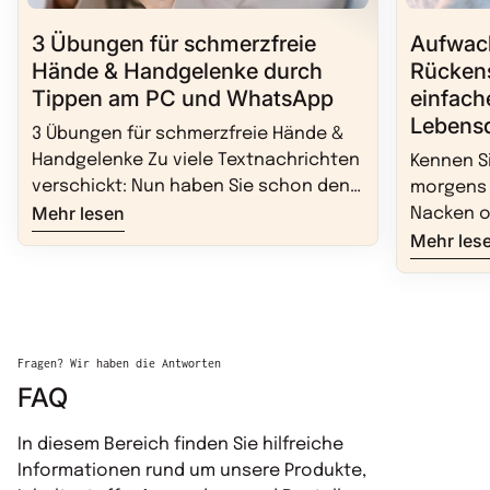
Aufwac
3 Übungen für schmerzfreie
Rücken
Hände & Handgelenke durch
einfach
Tippen am PC und WhatsApp
Lebensq
3 Übungen für schmerzfreie Hände &
Handgelenke Zu viele Textnachrichten
Kennen S
verschickt: Nun haben Sie schon den
morgens a
Mehr lesen
"Mausarm" oder die "Handy-Hand",
Nacken o
Mehr les
also Schmerzen durch Tippen am PC
Rückensc
und WhatsApp? Texten, Tippen,
den ganz
Wischen und Scrollen – all das
Glück gib
verursacht wiederholte Belastungen
die Ihnen
für unsere Hände und Handgelenke,
Beschwer
Fragen? Wir haben die Antworten
man spricht von der "Handy-Hand",
schlafen:
FAQ
ähnlich wie beim Golfer- oder Tennis-
Sanfte Hi
Arm. Trotz der lieben Absichten beim
Bettaufla
In diesem Bereich finden Sie hilfreiche
Grüße verschicken, summieren sich
STAUDT Be
Informationen rund um unsere Produkte,
die Auswirkungen dieser Bewegungen
Schlaf e