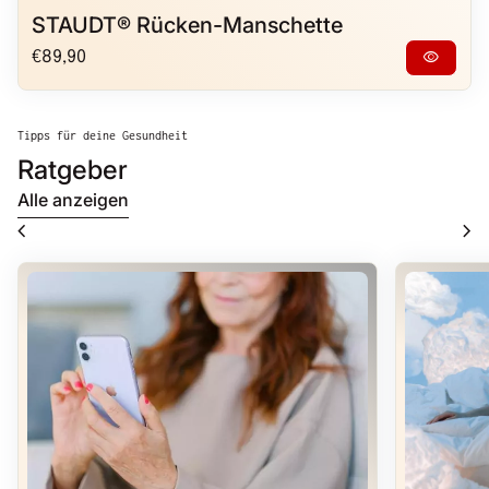
STAUDT® Rücken-Manschette
Regulärer Preis
visibility
€89,90
Tipps für deine Gesundheit
Ratgeber
Alle anzeigen
chevron_left
chevron_right