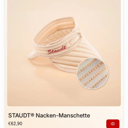
STAUDT® Nacken-Manschette
Regulärer Preis
visibility
€62,90