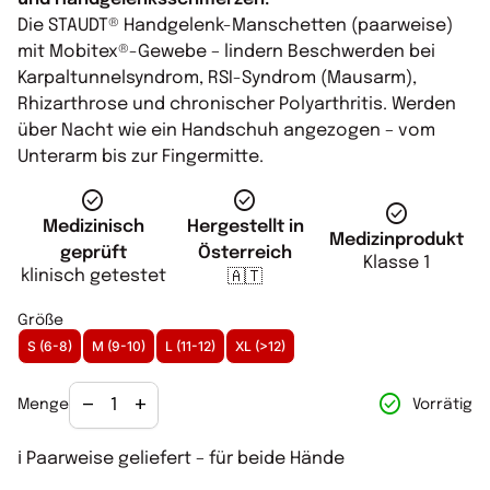
Die STAUDT® Handgelenk-Manschetten (paarweise)
mit Mobitex®-Gewebe – lindern Beschwerden bei
Karpaltunnelsyndrom, RSI-Syndrom (Mausarm),
Rhizarthrose und chronischer Polyarthritis. Werden
über Nacht wie ein Handschuh angezogen – vom
Unterarm bis zur Fingermitte.
check_circle
check_circle
check_circle
Hergestellt in
Medizinisch
Medizinprodukt
Österreich
geprüft
Klasse 1
klinisch getestet
🇦🇹
Größe
S (6-8)
M (9-10)
L (11-12)
XL (>12)
Verringerung der Menge für
Menge erhöhen für
check_circle
remove
add
Vorrätig
Menge
ℹ️ Paarweise geliefert – für beide Hände