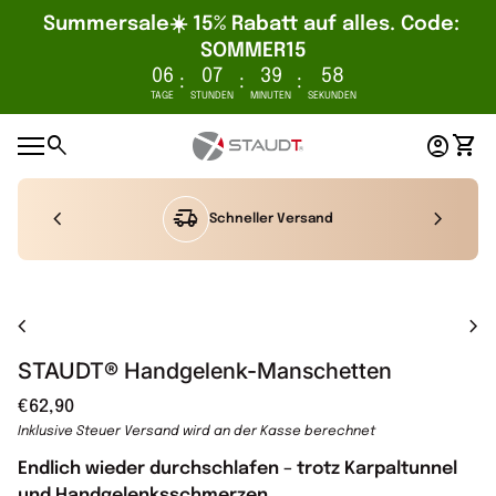
Summersale☀️ 15% Rabatt auf alles. Code: 
SOMMER15
06
07
39
57
:
:
:
TAGE
STUNDEN
MINUTEN
SEKUNDEN
Zum Inhalt springen
0
search
account_circle
shopping_cart
Startseite
Konto
Mein
Mobile Navigation
chevron_left
heart_check
chevron_right
Tradition trifft Innovation
Vergrößern
chevron_left
chevron_right
STAUDT® Handgelenk-Manschetten
Regulärer Preis
€62,90
Inklusive Steuer
Versand
wird an der Kasse berechnet
Endlich wieder durchschlafen – trotz Karpaltunnel
und Handgelenksschmerzen.