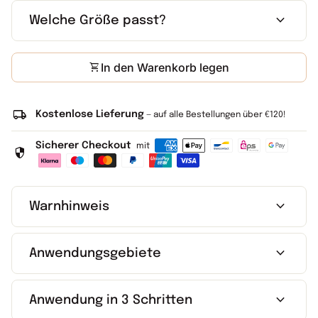
expand_more
Welche Größe passt?
shopping_cart
In den Warenkorb legen
local_shipping
Kostenlose Lieferung
— auf alle Bestellungen über €120!
Sicherer Checkout
mit
security
expand_more
Warnhinweis
expand_more
Anwendungsgebiete
expand_more
Anwendung in 3 Schritten