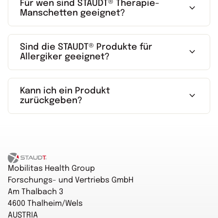
Für wen sind STAUDT® Therapie-
expand_more
Manschetten geeignet?
Sind die STAUDT® Produkte für
expand_more
Allergiker geeignet?
Kann ich ein Produkt
expand_more
zurückgeben?
Startseite
Mobilitas Health Group
Forschungs- und Vertriebs GmbH
Am Thalbach 3
4600 Thalheim/Wels
AUSTRIA